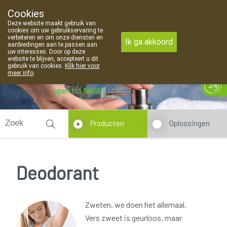
Cookies
Apotheek Van Landschoot Kaprijke
Deze website maakt gebruik van
09 373 94 03
cookies om uw gebruikservaring te
verbeteren en om onze diensten en
Ik ga akkoord
aanbiedingen aan te passen aan
uw interesses. Door op deze
website te blijven, accepteert u dit
gebruik van cookies.
Klik hier voor
meer info
.
Vandaag
open tot 19u00
Producten
Oplossingen
Deodorant
Zweten, we doen het allemaal.
Vers zweet is geurloos, maar