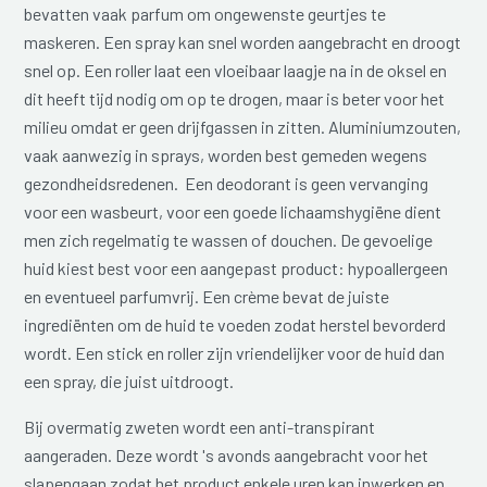
bevatten vaak parfum om ongewenste geurtjes te
maskeren. Een spray kan snel worden aangebracht en droogt
snel op. Een roller laat een vloeibaar laagje na in de oksel en
dit heeft tijd nodig om op te drogen, maar is beter voor het
milieu omdat er geen drijfgassen in zitten. Aluminiumzouten,
vaak aanwezig in sprays, worden best gemeden wegens
gezondheidsredenen. Een deodorant is geen vervanging
voor een wasbeurt, voor een goede lichaamshygiëne dient
men zich regelmatig te wassen of douchen. De gevoelige
huid kiest best voor een aangepast product: hypoallergeen
en eventueel parfumvrij. Een crème bevat de juiste
ingrediënten om de huid te voeden zodat herstel bevorderd
wordt. Een stick en roller zijn vriendelijker voor de huid dan
een spray, die juist uitdroogt.
Bij overmatig zweten wordt een anti-transpirant
aangeraden. Deze wordt 's avonds aangebracht voor het
slapengaan zodat het product enkele uren kan inwerken en