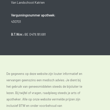
Van Landschoot Katrien
Vergunningsnummer apotheek:
430701
B.T.W.nr.:
BE 0479.181.681
De gegevens op deze website zijn louter informatief en
vervangen geenszins een medisch advies. Je dient bij
het gebruik van geneesmiddelen steeds de bijsluiter te
lezen. Bij twijfel of vragen, raadpleeg steeds je arts of
apotheker. Alle op onze website vermelde prijzen zijn
inclusief BTW en onder voorbehoud van