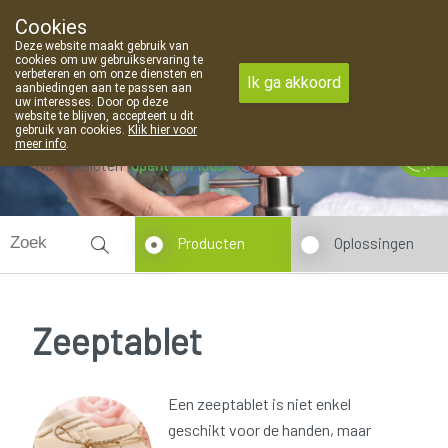
Cookies
Apotheek Van Landschoot Kaprijke
Deze website maakt gebruik van
09 373 94 03
cookies om uw gebruikservaring te
verbeteren en om onze diensten en
Ik ga akkoord
aanbiedingen aan te passen aan
uw interesses. Door op deze
website te blijven, accepteert u dit
gebruik van cookies.
Klik hier voor
meer info
.
Nu
gesloten
opent om 13u30
Producten
Oplossingen
Zeeptablet
Een zeeptablet is niet enkel
geschikt voor de handen, maar