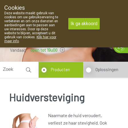
Cookies
Apotheek Van Landschoot Kaprijke
Deze website maakt gebruik van
09 373 94 03
cookies om uw gebruikservaring te
verbeteren en om onze diensten en
Ik ga akkoord
aanbiedingen aan te passen aan
uw interesses. Door op deze
website te blijven, accepteert u dit
gebruik van cookies.
Klik hier voor
meer info
.
Vandaag
open tot 19u00
Producten
Oplossingen
Huidversteviging
Naarmate de huid veroudert,
verliest ze haar stevigheid. Ook