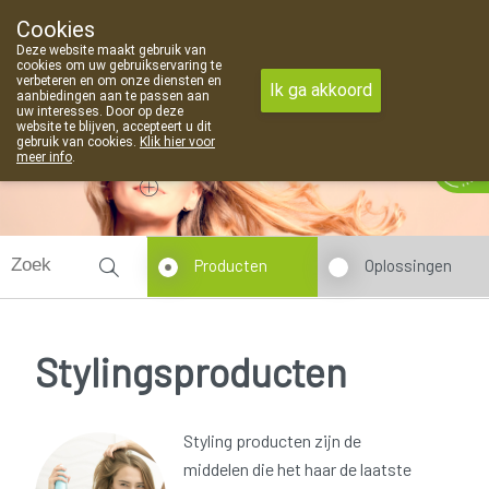
Cookies
Apotheek Van Landschoot Kaprijke
Deze website maakt gebruik van
09 373 94 03
cookies om uw gebruikservaring te
verbeteren en om onze diensten en
Ik ga akkoord
aanbiedingen aan te passen aan
uw interesses. Door op deze
website te blijven, accepteert u dit
gebruik van cookies.
Klik hier voor
Vandaag
Nu
gesloten
meer info
.
Producten
Oplossingen
Stylingsproducten
Styling producten zijn de
middelen die het haar de laatste