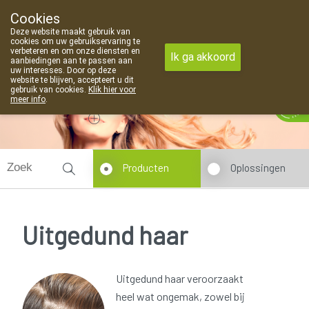
Cookies
Apotheek Van Landschoot Kaprijke
Deze website maakt gebruik van
09 373 94 03
cookies om uw gebruikservaring te
verbeteren en om onze diensten en
Ik ga akkoord
aanbiedingen aan te passen aan
uw interesses. Door op deze
website te blijven, accepteert u dit
gebruik van cookies.
Klik hier voor
Vandaag
Nu
gesloten
meer info
.
Producten
Oplossingen
Uitgedund haar
Uitgedund haar veroorzaakt
heel wat ongemak, zowel bij