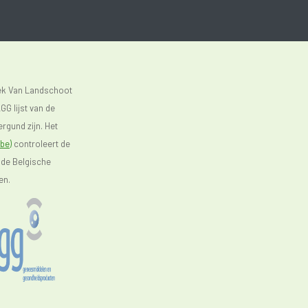
eek Van Landschoot
GG lijst van de
rgund zijn. Het
be)
controleert de
 de Belgische
en.