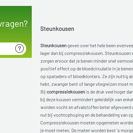
vragen?
Steunkousen
Steunkousen
geven over het hele been evenveel
lager dan bij compressiekousen. Steunkousen d
zorgen ervoor dat je benen minder snel vermoe
positief effect op de bloedcirculatie in je bene
op spataders of bloedklonters. Ze zijn nuttig a
hebt, zwanger bent of lange vliegreizen moet 
Bij
compressiekousen
is de druk veel hoger da
bij deze kousen vermindert geleidelijk van enke
worden vocht en afvalstoffen beter afgevoerd 
nut bij vochtophoping en de behandeling van s
Compressiekousen moeten opgemeten worden.
je moet meten. De maten worden best 's morge