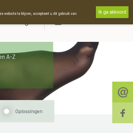
Ik ga akkoord
ebsite te blijven, accepteert u dit gebruik van
Aanmelden
en A-Z
Oplossingen