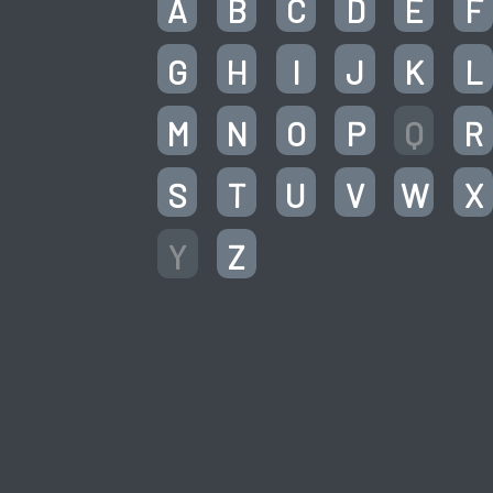
A
B
C
D
E
F
G
H
I
J
K
L
M
N
O
P
Q
R
S
T
U
V
W
X
Y
Z