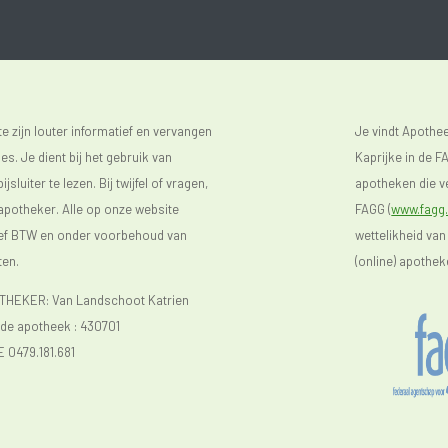
 zijn louter informatief en vervangen
Je vindt Apoth
s. Je dient bij het gebruik van
Kaprijke in de FA
luiter te lezen. Bij twijfel of vragen,
apotheken die ve
 apotheker. Alle op onze website
FAGG (
www.fagg.
sief BTW en onder voorbehoud van
wettelikheid van
ten.
(online) apothek
EKER: Van Landschoot Katrien
e apotheek :
430701
E 0479.181.681