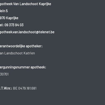
potheek Van Landschoot Kaprijke
lein 5
970 Kaprijke
el:
09 373 94 03
potheek.van.landschoot@telenet.be
erantwoordelijke apotheker:
an Landschoot Katrien
ergunningsnummer apotheek:
30701
.T.W.nr.:
BE 0479.181.681