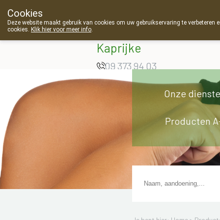
Cookies
Apotheek Van
Deze website maakt gebruik van cookies om uw gebruikservaring te verbeteren en
cookies.
Klik hier voor meer info
.
Landschoot
g
Kaprijke
09 373 94 03
Onze dienst
Producten A
Je bent hier: Home >
Product