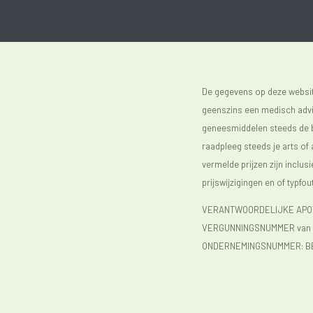
De gegevens op deze website
geenszins een medisch advie
geneesmiddelen steeds de bijs
raadpleeg steeds je arts of
vermelde prijzen zijn inclu
prijswijzigingen en of typfou
VERANTWOORDELIJKE APOTH
VERGUNNINGSNUMMER van d
ONDERNEMINGSNUMMER:
B