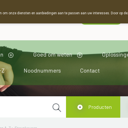
 om onze diensten en aanbiedingen aan te passen aan uw interesses. Door op deze w
Wachtdienst
esloten
en
Goed om weten
Oplossing
-Z
Noodnummers
Contact
Producten
en A-Z
>
Steunkousen