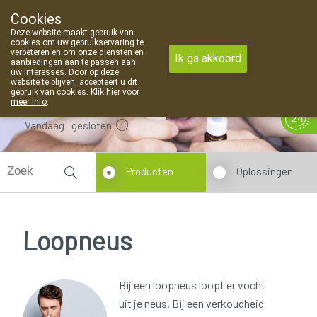
Cookies
Apotheek Van Landschoot Kaprijke
Deze website maakt gebruik van
09 373 94 03
cookies om uw gebruikservaring te
verbeteren en om onze diensten en
Ik ga akkoord
aanbiedingen aan te passen aan
uw interesses. Door op deze
website te blijven, accepteert u dit
gebruik van cookies.
Klik hier voor
meer info
.
Vandaag
gesloten
Producten
Oplossingen
Loopneus
Bij een loopneus loopt er vocht
uit je neus. Bij een verkoudheid