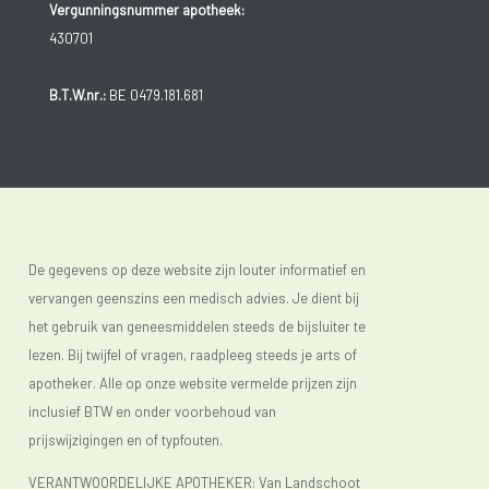
Vergunningsnummer apotheek:
430701
B.T.W.nr.:
BE 0479.181.681
De gegevens op deze website zijn louter informatief en
vervangen geenszins een medisch advies. Je dient bij
het gebruik van geneesmiddelen steeds de bijsluiter te
lezen. Bij twijfel of vragen, raadpleeg steeds je arts of
apotheker. Alle op onze website vermelde prijzen zijn
inclusief BTW en onder voorbehoud van
prijswijzigingen en of typfouten.
VERANTWOORDELIJKE APOTHEKER: Van Landschoot