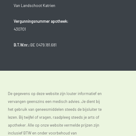
Van Landschoot Katrien
Vergunningsnummer apotheek:
430701
B.T.W.nr.:
BE 0479.181.681
De gegevens op deze website zijn louter informatief en
vervangen geenszins een medisch advies. Je dient bij
het gebruik van geneesmiddelen steeds de bijsluiter te
lezen. Bij twijfel of vragen, raadpleeg steeds je arts of
apotheker. Alle op onze website vermelde prijzen zijn
inclusief BTW en onder voorbehoud van