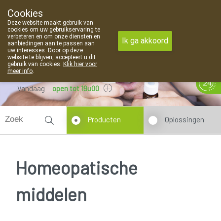
Cookies
Apotheek Van Landschoot Kaprijke
Deze website maakt gebruik van
09 373 94 03
cookies om uw gebruikservaring te
verbeteren en om onze diensten en
Ik ga akkoord
aanbiedingen aan te passen aan
uw interesses. Door op deze
website te blijven, accepteert u dit
gebruik van cookies.
Klik hier voor
meer info
.
Vandaag
open tot 19u00
Producten
Oplossingen
Homeopatische
middelen