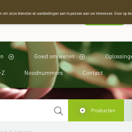
 om onze diensten en aanbiedingen aan te passen aan uw interesses. Door op deze w
Wachtdienst
Vandaag
gesloten
en
Goed om weten
Oplossing
-Z
Noodnummers
Contact
Producten
en A-Z
>
Lintworm