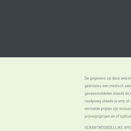
De gegevens op deze website
geenszins een medisch advie
geneesmiddelen steeds de bijs
raadpleeg steeds je arts of
vermelde prijzen zijn inclu
prijswijzigingen en of typfou
VERANTWOORDELIJKE APOTH