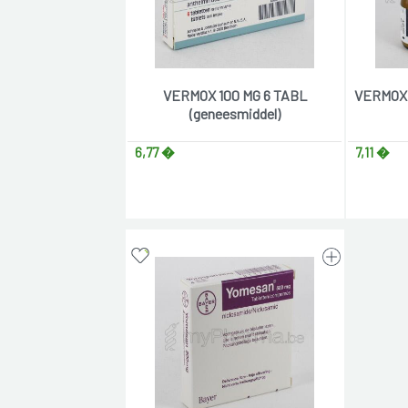
VERMOX 100 MG 6 TABL
VERMOX 
(geneesmiddel)
6,77 �
7,11 �