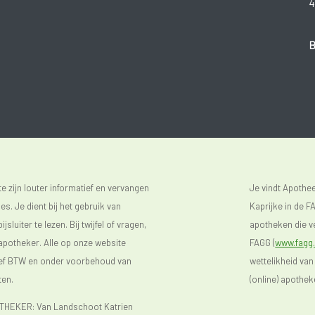
4
B
 zijn louter informatief en vervangen
Je vindt Apoth
s. Je dient bij het gebruik van
Kaprijke in de FA
luiter te lezen. Bij twijfel of vragen,
apotheken die ve
 apotheker. Alle op onze website
FAGG (
www.fagg.
sief BTW en onder voorbehoud van
wettelikheid van
ten.
(online) apothek
EKER: Van Landschoot Katrien