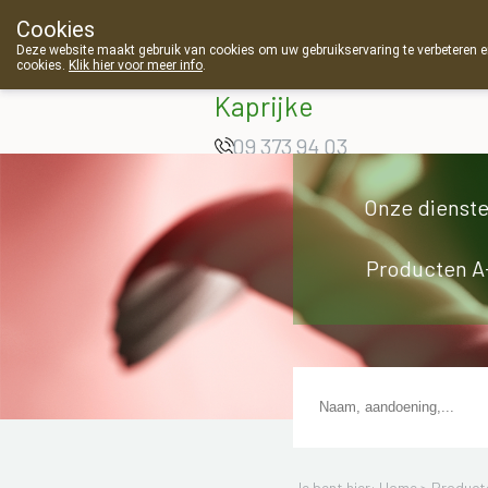
Cookies
Apotheek Van
Deze website maakt gebruik van cookies om uw gebruikservaring te verbeteren en
cookies.
Klik hier voor meer info
.
Landschoot
Kaprijke
09 373 94 03
Onze dienst
Producten A
Je bent hier: Home >
Product