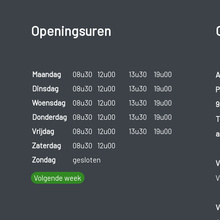
Openingsuren
Maandag
08u30
12u00
13u30
19u00
A
Dinsdag
08u30
12u00
13u30
19u00
P
Woensdag
08u30
12u00
13u30
19u00
9
Donderdag
08u30
12u00
13u30
19u00
T
Vrijdag
08u30
12u00
13u30
19u00
a
Zaterdag
08u30
12u00
Zondag
gesloten
V
Volgende week
V
V