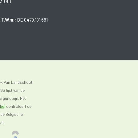
30701
.T.W.nr.:
BE 0479.181.681
eek Van Landschoot
GG lijst van de
rgund zijn. Het
be)
controleert de
 de Belgische
en.