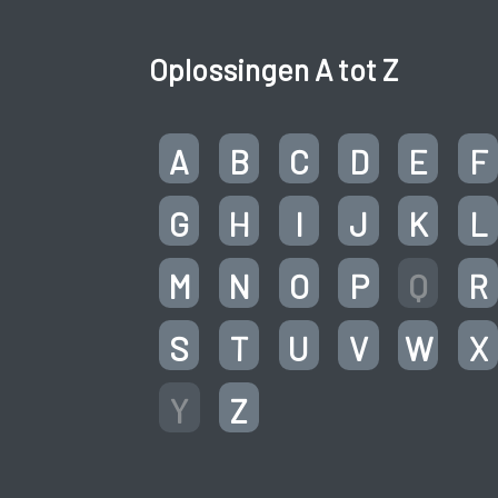
Oplossingen A tot Z
A
B
C
D
E
F
G
H
I
J
K
L
M
N
O
P
Q
R
S
T
U
V
W
X
Y
Z