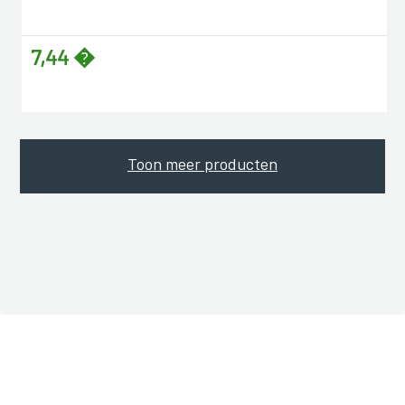
7,44 �
Toon meer producten