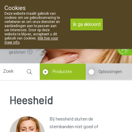
Cookies
Apotheek Van Landschoot Kaprijke
Deze website maakt gebruik van
09 373 94 03
cookies om uw gebruikservaring te
verbeteren en om onze diensten en
Ik ga akkoord
aanbiedingen aan te passen aan
uw interesses. Door op deze
website te blijven, accepteert u dit
gebruik van cookies.
Klik hier voor
meer info
.
gesloten
Producten
Oplossingen
Heesheid
Bij heesheid sluiten de
stembanden niet goed of