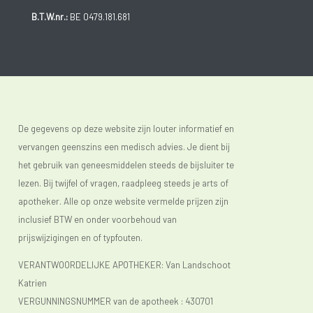
B.T.W.nr.:
BE 0479.181.681
De gegevens op deze website zijn louter informatief en
vervangen geenszins een medisch advies. Je dient bij
het gebruik van geneesmiddelen steeds de bijsluiter te
lezen. Bij twijfel of vragen, raadpleeg steeds je arts of
apotheker. Alle op onze website vermelde prijzen zijn
inclusief BTW en onder voorbehoud van
prijswijzigingen en of typfouten.
VERANTWOORDELIJKE APOTHEKER: Van Landschoot
Katrien
VERGUNNINGSNUMMER van de apotheek :
430701