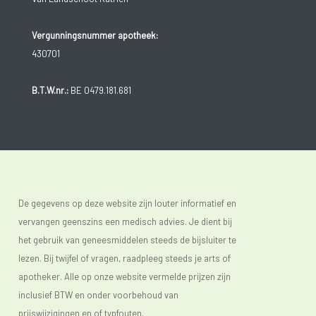
Vergunningsnummer apotheek:
430701
B.T.W.nr.:
BE 0479.181.681
De gegevens op deze website zijn louter informatief en
vervangen geenszins een medisch advies. Je dient bij
het gebruik van geneesmiddelen steeds de bijsluiter te
lezen. Bij twijfel of vragen, raadpleeg steeds je arts of
apotheker. Alle op onze website vermelde prijzen zijn
inclusief BTW en onder voorbehoud van
prijswijzigingen en of typfouten.