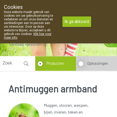
Cookies
Apotheek Van Landschoot Kaprijke
Deze website maakt gebruik van
09 373 94 03
cookies om uw gebruikservaring te
verbeteren en om onze diensten en
Ik ga akkoord
aanbiedingen aan te passen aan
uw interesses. Door op deze
website te blijven, accepteert u dit
gebruik van cookies.
Klik hier voor
meer info
.
Vandaag
gesloten
Producten
Oplossingen
Antimuggen armband
Muggen, vlooien, wespen,
bijen, mieren, teken en