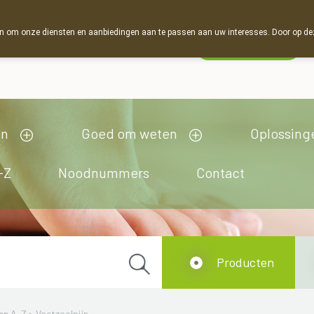
 om onze diensten en aanbiedingen aan te passen aan uw interesses. Door op deze w
Wachtdienst
Vandaag
open tot 19u00
en
Goed om weten
Oplossing
-Z
Noodnummers
Contact
Producten
en A-Z
>
Voetzoolpijn