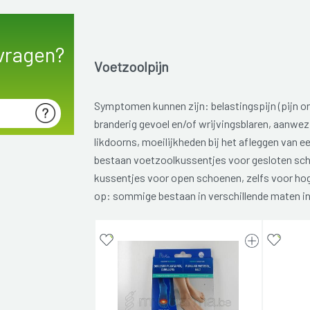
vragen?
Voetzoolpijn
Symptomen kunnen zijn: belastingspijn (pijn o
branderig gevoel en/of wrijvingsblaren, aanwez
likdoorns, moeilijkheden bij het afleggen van e
bestaan voetzoolkussentjes voor gesloten sch
kussentjes voor open schoenen, zelfs voor ho
op: sommige bestaan in verschillende maten i