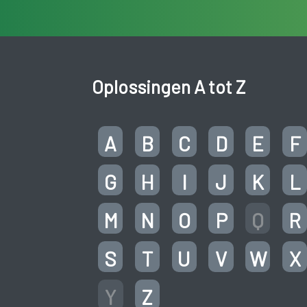
Oplossingen A tot Z
A
B
C
D
E
F
G
H
I
J
K
L
M
N
O
P
Q
R
S
T
U
V
W
X
Y
Z