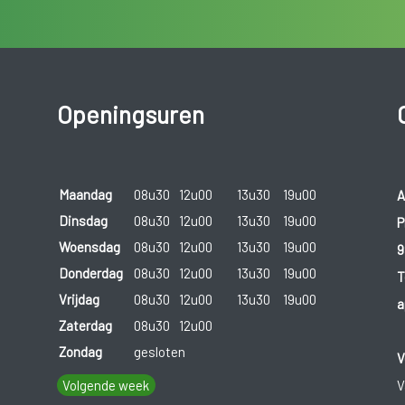
Openingsuren
Maandag
08u30
12u00
13u30
19u00
A
Dinsdag
08u30
12u00
13u30
19u00
P
Woensdag
08u30
12u00
13u30
19u00
9
Donderdag
08u30
12u00
13u30
19u00
T
Vrijdag
08u30
12u00
13u30
19u00
a
Zaterdag
08u30
12u00
Zondag
gesloten
V
Volgende week
V