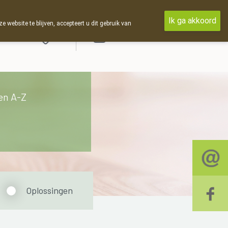
Ik ga akkoord
ebsite te blijven, accepteert u dit gebruik van
Aanmelden
en A-Z
Oplossingen