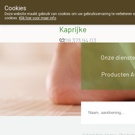
Cookies
Apotheek Van
Deze website maakt gebruik van cookies om uw gebruikservaring te verbeteren en
cookies.
Klik hier voor meer info
.
Landschoot
Kaprijke
09 373 94 03
Onze dienst
Producten A
Je bent hier: Home >
Product