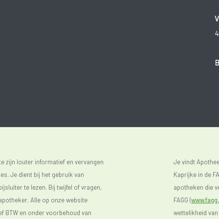
V
4
B
 zijn louter informatief en vervangen
Je vindt Apoth
s. Je dient bij het gebruik van
Kaprijke in de FA
luiter te lezen. Bij twijfel of vragen,
apotheken die ve
 apotheker. Alle op onze website
FAGG (
www.fagg.
sief BTW en onder voorbehoud van
wettelikheid van