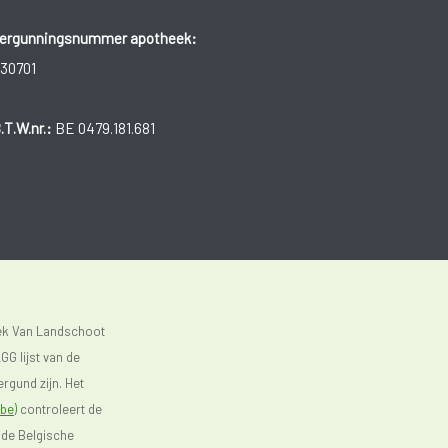
ergunningsnummer apotheek:
30701
.T.W.nr.:
BE 0479.181.681
eek Van Landschoot
GG lijst van de
rgund zijn. Het
be)
controleert de
 de Belgische