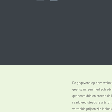
De gegevens op deze website
geenszins een medisch advie
geneesmiddelen steeds de bijs
raadpleeg steeds je arts of
vermelde prijzen zijn inclu