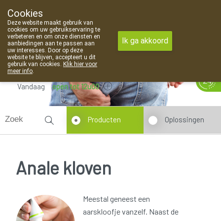
Cookies
Apotheek Van Landschoot Kaprijke
Deze website maakt gebruik van
09 373 94 03
cookies om uw gebruikservaring te
verbeteren en om onze diensten en
Ik ga akkoord
aanbiedingen aan te passen aan
uw interesses. Door op deze
website te blijven, accepteert u dit
gebruik van cookies.
Klik hier voor
meer info
.
Vandaag
open tot 12u00
Producten
Oplossingen
Anale kloven
Meestal geneest een
aarskloofje vanzelf. Naast de