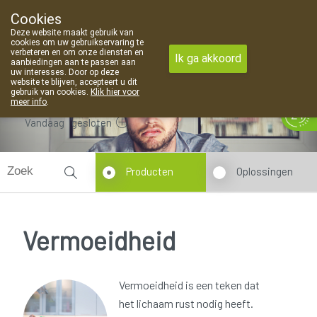
Cookies
Apotheek Van Landschoot Kaprijke
Deze website maakt gebruik van
09 373 94 03
cookies om uw gebruikservaring te
verbeteren en om onze diensten en
Ik ga akkoord
aanbiedingen aan te passen aan
uw interesses. Door op deze
website te blijven, accepteert u dit
gebruik van cookies.
Klik hier voor
meer info
.
Vandaag
gesloten
Producten
Oplossingen
Vermoeidheid
Vermoeidheid is een teken dat
het lichaam rust nodig heeft.