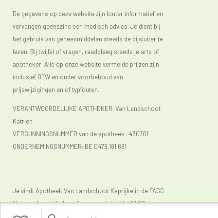
De gegevens op deze website zijn louter informatief en
vervangen geenszins een medisch advies. Je dient bij
het gebruik van geneesmiddelen steeds de bijsluiter te
lezen. Bij twijfel of vragen, raadpleeg steeds je arts of
apotheker. Alle op onze website vermelde prijzen zijn
inclusief BTW en onder voorbehoud van
prijswijzigingen en of typfouten.
VERANTWOORDELIJKE APOTHEKER: Van Landschoot
Katrien
VERGUNNINGSNUMMER van de apotheek :
430701
ONDERNEMINGSNUMMER:
BE 0479.181.681
Je vindt Apotheek Van Landschoot Kaprijke in de FAGG
lijst van de apotheken die vergund zijn. Het FAGG
(
www.fagg.be)
controleert de wettelikheid van de