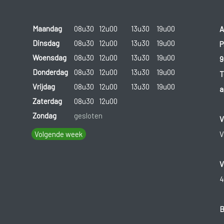
Maandag
08u30
12u00
13u30
19u00
A
Dinsdag
08u30
12u00
13u30
19u00
P
Woensdag
08u30
12u00
13u30
19u00
9
Donderdag
08u30
12u00
13u30
19u00
T
Vrijdag
08u30
12u00
13u30
19u00
a
Zaterdag
08u30
12u00
Zondag
gesloten
V
Volgende week
V
V
4
B