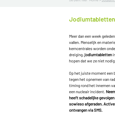
Jodiumtabletten
Meer dan een week geleden 
vallen. Menselijk en mater
kerncentrales worden onder
dreiging,
jodiumtabletten
i
hopen dat we ze niet nodi
Op het juiste moment een b
tegen het opnemen van radio
timing rond het innemen va
een nucleair incident.
Neem 
heeft schadelijke gevolgen
sowieso afgeraden. Activee
ontvangen via SMS.