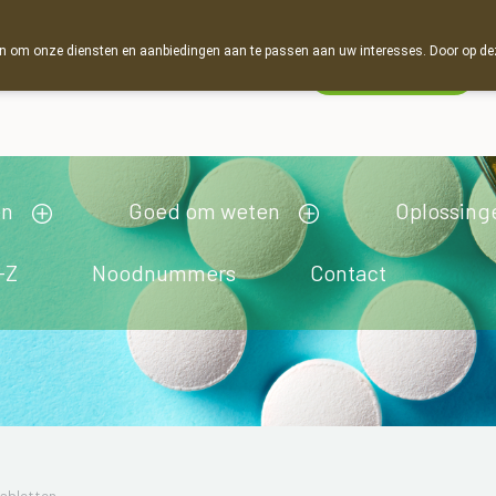
 om onze diensten en aanbiedingen aan te passen aan uw interesses. Door op deze w
Wachtdienst
Vandaag
Nu
gesloten
en
Goed om weten
Oplossing
-Z
Noodnummers
Contact
abletten