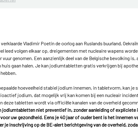
verklaarde Vladimir Poetin de oorlog aan Ruslands buurland, Oekraïne
ieel leed volgen elkaar op, dreigementen met nucleaire wapens wor
 vuur genomen. Een aanzienlijk deel van de Belgische bevolking is, a
n huis gaan halen. Je kan jodiumtabletten gratis verkrijgen bij apoth
g hebben.
epaalde hoeveelheid stabiel jodium innemen, in tabletvorm, kan je 
actief jodium, dat mogelijk vrij kan komen bij een nucleair inciden
n deze tabletten wordt via officiële kanalen van de overheid gecomm
jodiumtabletten niet preventief in, zonder aanleiding of expliciete i
 voor uw gezondheid. Eens je 40 jaar of ouder bent is het innemen v
r je inschrijving op de BE-alert berichtgeving van de overheid, zod