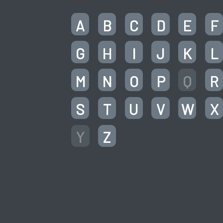
A
B
C
D
E
F
G
H
I
J
K
L
M
N
O
P
Q
R
S
T
U
V
W
X
Y
Z