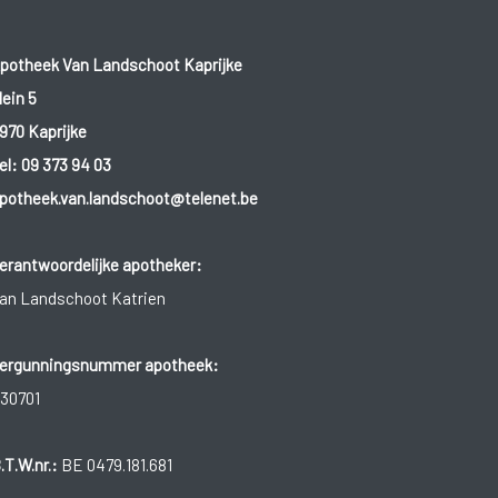
potheek Van Landschoot Kaprijke
lein 5
970 Kaprijke
el:
09 373 94 03
potheek.van.landschoot@telenet.be
erantwoordelijke apotheker:
an Landschoot Katrien
ergunningsnummer apotheek:
30701
.T.W.nr.:
BE 0479.181.681