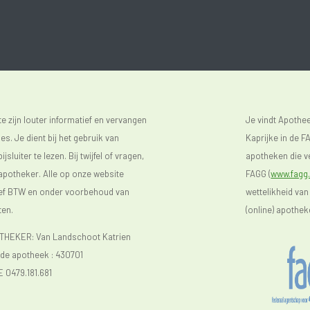
 zijn louter informatief en vervangen
Je vindt Apoth
s. Je dient bij het gebruik van
Kaprijke in de FA
luiter te lezen. Bij twijfel of vragen,
apotheken die ve
 apotheker. Alle op onze website
FAGG (
www.fagg.
sief BTW en onder voorbehoud van
wettelikheid van
ten.
(online) apothek
EKER: Van Landschoot Katrien
e apotheek :
430701
E 0479.181.681