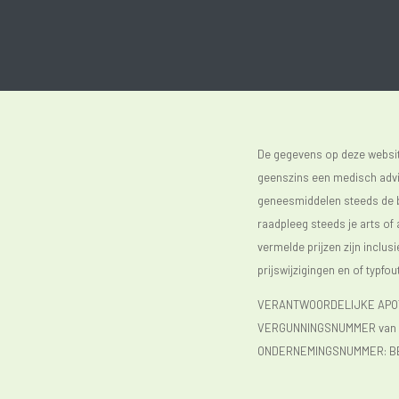
De gegevens op deze website
geenszins een medisch advie
geneesmiddelen steeds de bijs
raadpleeg steeds je arts of
vermelde prijzen zijn inclu
prijswijzigingen en of typfou
VERANTWOORDELIJKE APOTH
VERGUNNINGSNUMMER van d
ONDERNEMINGSNUMMER:
B