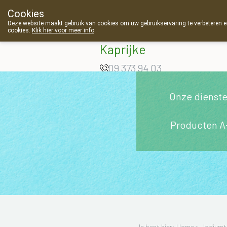
Cookies
Apotheek Van
Deze website maakt gebruik van cookies om uw gebruikservaring te verbeteren en
cookies.
Klik hier voor meer info
.
Landschoot
Kaprijke
09 373 94 03
Onze dienst
Producten A
Je bent hier: Home >
Jodiumt