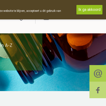
Ik ga akkoord
ebsite te blijven, accepteert u dit gebruik van
Aanmelden
en A-Z