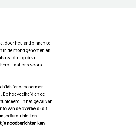
, door het land binnen te
den in de mond genomen en
ls reactie op deze
ekers. Laat ons vooral
schildklier beschermen
t. De hoeveelheid en de
uniceerd, in het geval van
nfo van de overheid: dit
an jodiumtabletten
at je noodberichten kan