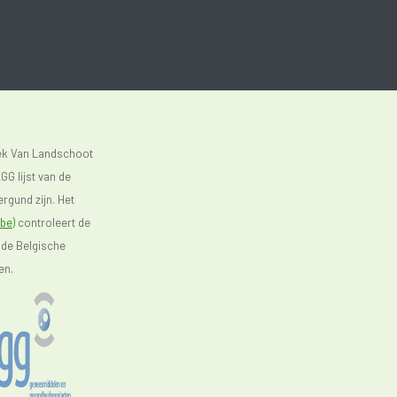
eek Van Landschoot
GG lijst van de
rgund zijn. Het
be)
controleert de
 de Belgische
en.