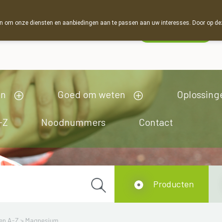
 om onze diensten en aanbiedingen aan te passen aan uw interesses. Door op deze w
Wachtdienst
Nu
gesloten
opent om 13u30
en
Goed om weten
Oplossing
-Z
Noodnummers
Contact
Producten
en A-Z
>
Magnesium