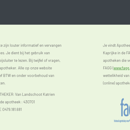
 zijn louter informatief en vervangen
Je vindt Apoth
s. Je dient bij het gebruik van
Kaprijke in de FA
luiter te lezen. Bij twijfel of vragen,
apotheken die ve
 apotheker. Alle op onze website
FAGG (
www.fagg.
sief BTW en onder voorbehoud van
wettelikheid van
ten.
(online) apothek
EKER: Van Landschoot Katrien
e apotheek :
430701
E 0479.181.681