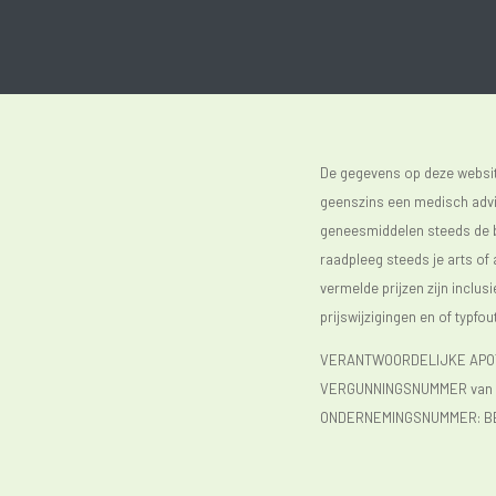
De gegevens op deze website
geenszins een medisch advie
geneesmiddelen steeds de bijs
raadpleeg steeds je arts of
vermelde prijzen zijn inclu
prijswijzigingen en of typfou
VERANTWOORDELIJKE APOTH
VERGUNNINGSNUMMER van d
ONDERNEMINGSNUMMER:
B