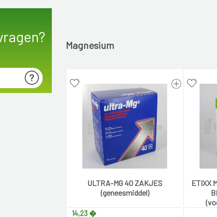
vragen?
Magnesium
ULTRA-MG 40 ZAKJES
ETIXX 
(geneesmiddel)
B
(vo
14,23 �