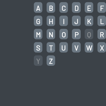
A
B
C
D
E
F
G
H
I
J
K
L
M
N
O
P
Q
R
S
T
U
V
W
X
Y
Z