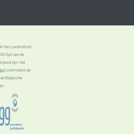
eek Van Landschoot
GG lijst van de
rgund zijn. Het
be)
controleert de
 de Belgische
en.