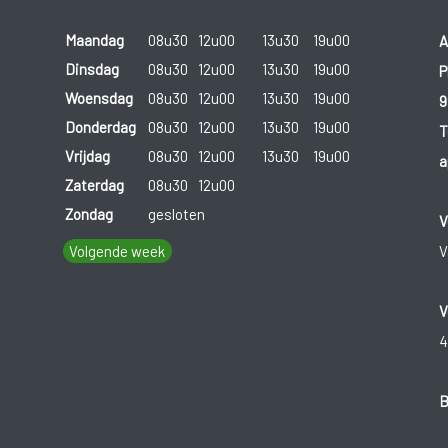
Maandag
08u30
12u00
13u30
19u00
A
Dinsdag
08u30
12u00
13u30
19u00
P
Woensdag
08u30
12u00
13u30
19u00
9
Donderdag
08u30
12u00
13u30
19u00
T
Vrijdag
08u30
12u00
13u30
19u00
a
Zaterdag
08u30
12u00
Zondag
gesloten
V
Volgende week
V
V
4
B