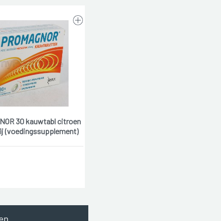
OR 30 kauwtabl citroen
rij (voedingssupplement)
en