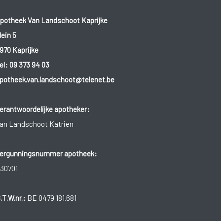
potheek Van Landschoot Kaprijke
lein 5
970 Kaprijke
el:
09 373 94 03
potheek.van.landschoot@telenet.be
erantwoordelijke apotheker:
an Landschoot Katrien
ergunningsnummer apotheek:
30701
.T.W.nr.:
BE 0479.181.681