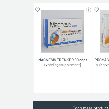
MAGNESIS TRENKER 90 caps
PROMAGN
(voedingssupplement)
suikerv
Toon meer product