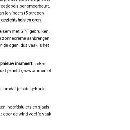
7 eetlepels per smeerbeurt.
an je vingers (3 strepen
e
gezicht, hals en oren
.
nbalsem met SPF gebruiken.
 je zonnecrème aanbrengen
n de ogen, dus vaak is het
g opnieuw insmeert
, zeker
 nadat je hebt gezwommen of
l, omdat je huid gekoeld
en, hoofdsluiers en sjaals
: door de wind voel je vaak