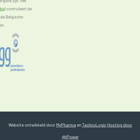
rgund zijn. Het
be)
controleert de
 de Belgische
en.
Website ontwikkeld door
MyPharma
en
TechnoLogic
Hosting door
@iPower