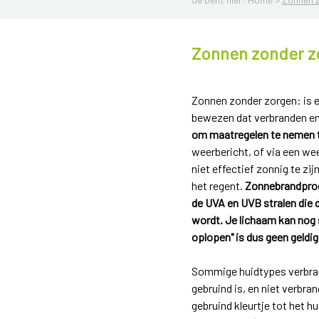
Zonnen zonder z
Zonnen zonder zorgen: is e
bewezen dat verbranden en t
om maatregelen te nemen t
weerbericht, of via een we
niet effectief zonnig te z
het regent.
Zonnebrandprodu
de UVA en UVB stralen die 
wordt. Je lichaam kan nog 
oplopen" is dus geen geldi
Sommige huidtypes verbrand
gebruind is, en niet verbr
gebruind kleurtje tot het 