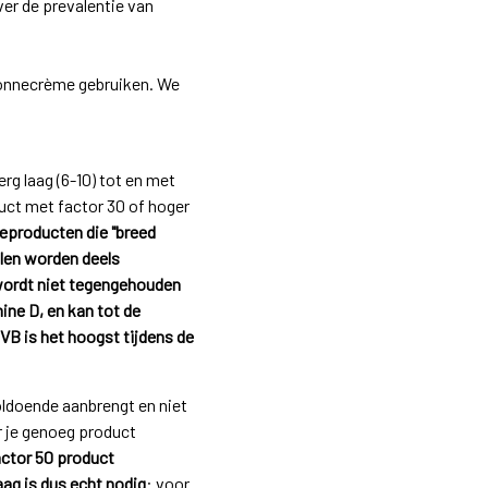
er de prevalentie van
 zonnecrème gebruiken. We
g laag (6-10) tot en met
uct met factor 30 of hoger
eproducten die "breed
alen worden deels
wordt niet tegengehouden
ine D, en kan tot de
VB is het hoogst tijdens de
voldoende aanbrengt en niet
 je genoeg product
actor 50 product
aag is dus echt nodig
: voor