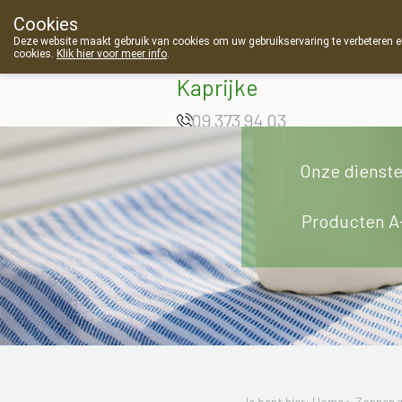
Cookies
Apotheek Van
Deze website maakt gebruik van cookies om uw gebruikservaring te verbeteren en
cookies.
Klik hier voor meer info
.
Landschoot
Kaprijke
09 373 94 03
Onze dienst
Producten A
Je bent hier: Home >
Zonnen 