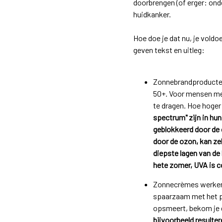
doorbrengen (of erger: ond
huidkanker.
Hoe doe je dat nu, je vold
geven tekst en uitleg:
Zonnebrandproducten 
50+. Voor mensen met
te dragen. Hoe hoger
spectrum" zijn in hu
geblokkeerd door de
door de ozon, kan ze
diepste lagen van de
hete zomer, UVA is c
Zonnecrèmes werken na
spaarzaam met het p
opsmeert, bekom je 
bijvoorbeeld resulter