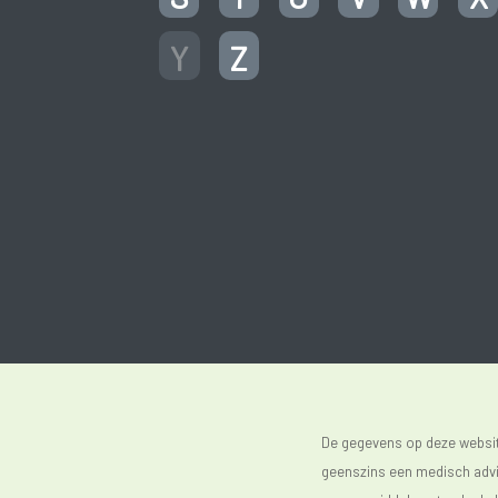
Y
Z
De gegevens op deze website
geenszins een medisch advie