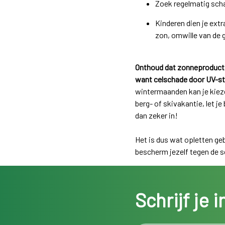
Zoek regelmatig scha
Kinderen dien je extr
zon, omwille van de 
Onthoud dat zonneproducte
want celschade door UV-str
wintermaanden kan je kieze
berg- of skivakantie, let je
dan zeker in!
Het is dus wat opletten ge
bescherm jezelf tegen de 
Schrijf je 