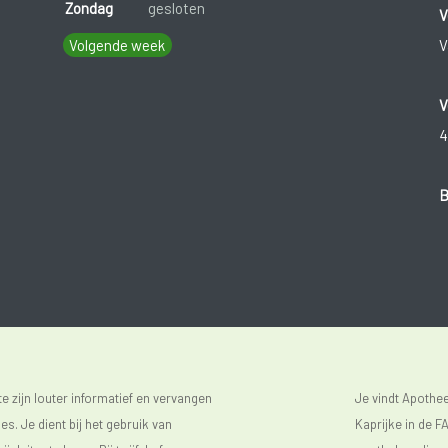
Zondag
gesloten
V
Volgende week
V
V
4
B
 zijn louter informatief en vervangen
Je vindt Apoth
s. Je dient bij het gebruik van
Kaprijke in de FA