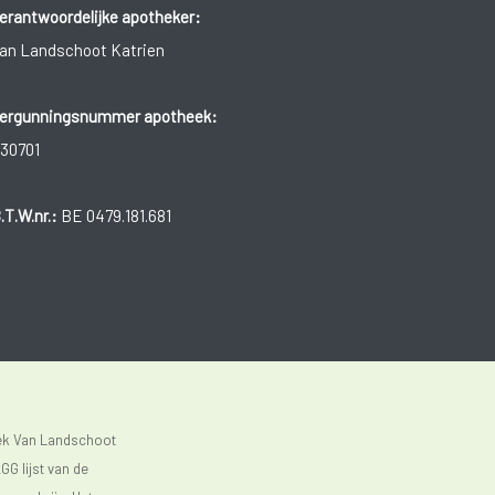
erantwoordelijke apotheker:
an Landschoot Katrien
ergunningsnummer apotheek:
30701
.T.W.nr.:
BE 0479.181.681
eek Van Landschoot
GG lijst van de