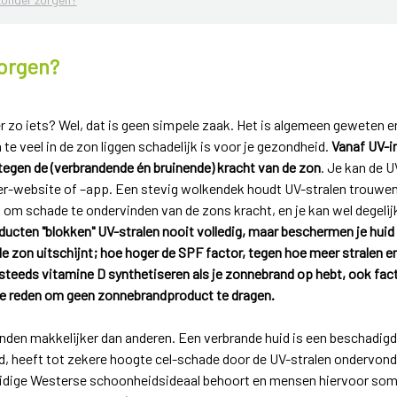
orgen?
r zo iets? Wel, dat is geen simpele zaak. Het is algemeen geweten 
e veel in de zon liggen schadelijk is voor je gezondheid.
Vanaf UV-i
egen de (verbrandende én bruinende) kracht van de zon
. Je kan de U
er-website of –app. Een stevig wolkendek houdt UV-stralen trouwen
ijn om schade te ondervinden van de zons kracht, en je kan wel degel
cten "blokken" UV-stralen nooit volledig, maar beschermen je huid
de zon uitschijnt; hoe hoger de SPF factor, tegen hoe meer stralen 
steeds vitamine D synthetiseren als je zonnebrand op hebt, ook fact
ge reden om geen zonnebrandproduct te dragen.
en makkelijker dan anderen. Een verbrande huid is een beschadigde
and, heeft tot zekere hoogte cel-schade door de UV-stralen ondervon
huidige Westerse schoonheidsideaal behoort en mensen hiervoor soms