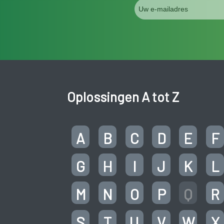
Oplossingen A tot Z
A
B
C
D
E
F
G
H
I
J
K
L
M
N
O
P
Q
R
S
T
U
V
W
X