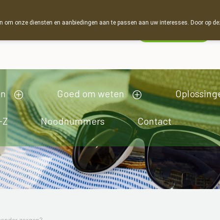
 om onze diensten en aanbiedingen aan te passen aan uw interesses. Door op deze w
Wachtdienst
Nu
gesloten
opent om 13u30
en
Goed om weten
Oplossing
-Z
Noodnummers
Contact
zonder zorgen?