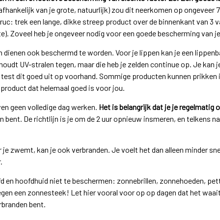
(afhankelijk van je grote, natuurlijk) zou dit neerkomen op ongeveer 
 truc: trek een lange, dikke streep product over de binnenkant van 3 v
ngte). Zoveel heb je ongeveer nodig voor een goede bescherming van j
n dienen ook beschermd te worden. Voor je lippen kan je een lippe
houdt UV-stralen tegen, maar die heb je zelden continue op. Je kan
 test dit goed uit op voorhand. Sommige producten kunnen prikken i
product dat helemaal goed is voor jou.
en geen volledige dag werken.
Het is belangrijk dat je je regelmati
en bent. De richtlijn is je om de 2 uur opnieuw insmeren, en telkens
 je zwemt, kan je ook verbranden. Je voelt het dan alleen minder sne
.
fd en hoofdhuid niet te beschermen: zonnebrillen, zonnehoeden, pett
tegen een zonnesteek! Let hier vooral voor op op dagen dat het waait
erbranden bent.