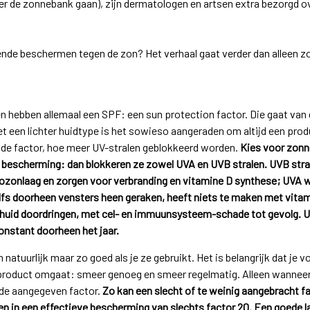
er de zonnebank gaan), zijn dermatologen en artsen extra bezorgd ov
oende beschermen tegen de zon? Het verhaal gaat verder dan alleen
hebben allemaal een SPF: een sun protection factor. Die gaat van er
 een lichter huidtype is het sowieso aangeraden om altijd een prod
 de factor, hoe meer UV-stralen geblokkeerd worden.
Kies voor zonn
n bescherming: dan blokkeren ze zowel UVA en UVB stralen. UVB str
 ozonlaag en zorgen voor verbranding en vitamine D synthese; UVA 
lfs doorheen vensters heen geraken, heeft niets te maken met vitam
 huid doordringen, met cel- en immuunsysteem-schade tot gevolg. U
onstant doorheen het jaar.
tuurlijk maar zo goed als je ze gebruikt. Het is belangrijk dat je 
roduct omgaat: smeer genoeg en smeer regelmatig. Alleen wanneer
de aangegeven factor.
Zo kan een slecht of te weinig aangebracht f
en in een effectieve bescherming van slechts factor 20. Een goede l