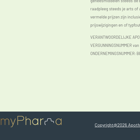
geneesmiddelen steeds de bijs
raadpleeg steeds je arts of
vermelde prijzen zijn inclu
prijswijzigingen en of typfou
VERANTWOORDELIJKE APOTH
VERGUNNINGSNUMMER van d
ONDERNEMINGSNUMMER:
B
Copyright@2026 Apothe