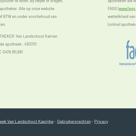
luiter te lezen. Bij twijfel of vragen,
apotheken die ve
 apotheker. Alle op onze website
FAGG (
www.fagg.
sief BTW en onder voorbehoud van
wettelikheid van
ten.
(online) apothek
EKER: Van Landschoot Katrien
e apotheek :
430701
E 0479.181.681
ek Van Landschoot Kaprijke
-
Gebruikersrechten
-
Privacy