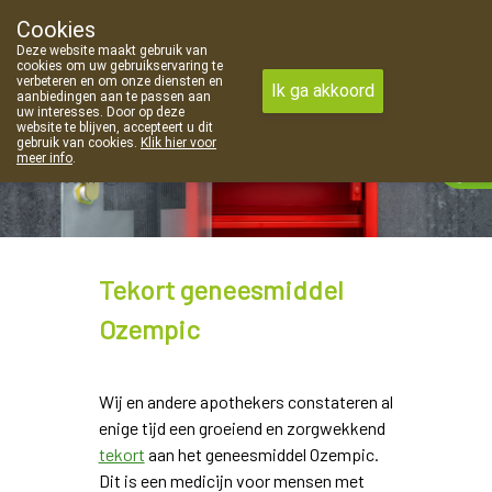
Cookies
Apotheek Van Landschoot Kaprijke
Deze website maakt gebruik van
09 373 94 03
cookies om uw gebruikservaring te
verbeteren en om onze diensten en
Ik ga akkoord
aanbiedingen aan te passen aan
uw interesses. Door op deze
website te blijven, accepteert u dit
gebruik van cookies.
Klik hier voor
meer info
.
gesloten
Tekort geneesmiddel
Ozempic
Wij en andere apothekers constateren al
enige tijd een groeiend en zorgwekkend
tekort
aan het geneesmiddel Ozempic.
Dit is een medicijn voor mensen met