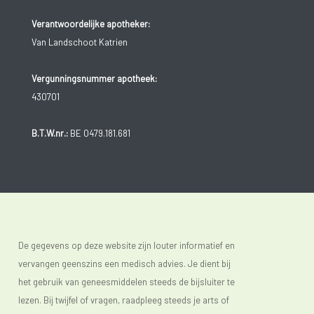
Verantwoordelijke apotheker:
Van Landschoot Katrien
Vergunningsnummer apotheek:
430701
B.T.W.nr.:
BE 0479.181.681
De gegevens op deze website zijn louter informatief en
vervangen geenszins een medisch advies. Je dient bij
het gebruik van geneesmiddelen steeds de bijsluiter te
lezen. Bij twijfel of vragen, raadpleeg steeds je arts of