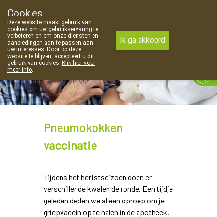
Cookies
Apotheek Van Landschoot Kaprijke
Deze website maakt gebruik van
09 373 94 03
cookies om uw gebruikservaring te
verbeteren en om onze diensten en
Ik ga akkoord
aanbiedingen aan te passen aan
uw interesses. Door op deze
website te blijven, accepteert u dit
gebruik van cookies.
Klik hier voor
meer info
.
Vandaag
gesloten
Pneumokokken
vaccinatie
Tijdens het herfstseizoen doen er
verschillende kwalen de ronde. Een tijdje
geleden deden we al een oproep om je
griepvaccin op te halen in de apotheek.