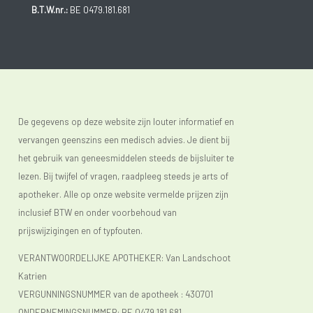
B.T.W.nr.:
BE 0479.181.681
De gegevens op deze website zijn louter informatief en
vervangen geenszins een medisch advies. Je dient bij
het gebruik van geneesmiddelen steeds de bijsluiter te
lezen. Bij twijfel of vragen, raadpleeg steeds je arts of
apotheker. Alle op onze website vermelde prijzen zijn
inclusief BTW en onder voorbehoud van
prijswijzigingen en of typfouten.
VERANTWOORDELIJKE APOTHEKER: Van Landschoot
Katrien
VERGUNNINGSNUMMER van de apotheek :
430701
ONDERNEMINGSNUMMER:
BE 0479.181.681