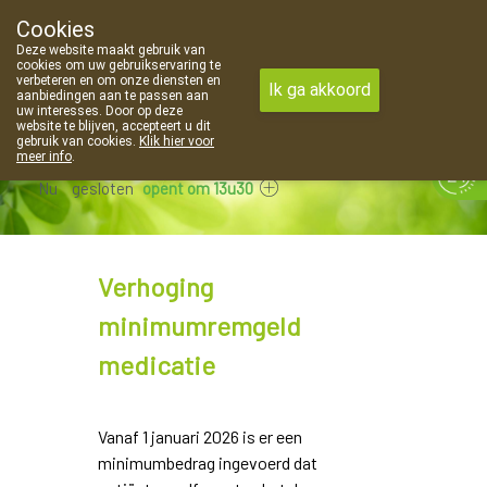
Cookies
Apotheek Van Landschoot Kaprijke
Deze website maakt gebruik van
09 373 94 03
cookies om uw gebruikservaring te
verbeteren en om onze diensten en
Ik ga akkoord
aanbiedingen aan te passen aan
uw interesses. Door op deze
website te blijven, accepteert u dit
gebruik van cookies.
Klik hier voor
meer info
.
Nu
gesloten
opent om 13u30
Verhoging
minimumremgeld
medicatie
Vanaf 1 januari 2026 is er een
minimumbedrag ingevoerd dat