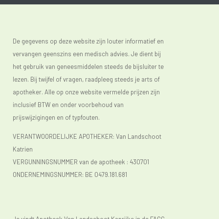
De gegevens op deze website zijn louter informatief en
vervangen geenszins een medisch advies. Je dient bij
het gebruik van geneesmiddelen steeds de bijsluiter te
lezen. Bij twijfel of vragen, raadpleeg steeds je arts of
apotheker. Alle op onze website vermelde prijzen zijn
inclusief BTW en onder voorbehoud van
prijswijzigingen en of typfouten.
VERANTWOORDELIJKE APOTHEKER: Van Landschoot
Katrien
VERGUNNINGSNUMMER van de apotheek :
430701
ONDERNEMINGSNUMMER:
BE 0479.181.681
Je vindt Apotheek Van Landschoot Kaprijke in de FAGG