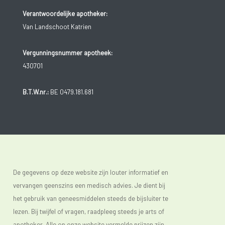
Verantwoordelijke apotheker:
Van Landschoot Katrien
Vergunningsnummer apotheek:
430701
B.T.W.nr.:
BE 0479.181.681
De gegevens op deze website zijn louter informatief en
vervangen geenszins een medisch advies. Je dient bij
het gebruik van geneesmiddelen steeds de bijsluiter te
lezen. Bij twijfel of vragen, raadpleeg steeds je arts of
apotheker. Alle op onze website vermelde prijzen zijn