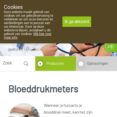
Cookies
Apotheek Van Landschoot Kaprijke
Deze website maakt gebruik van
09 373 94 03
cookies om uw gebruikservaring te
verbeteren en om onze diensten en
Ik ga akkoord
aanbiedingen aan te passen aan
uw interesses. Door op deze
website te blijven, accepteert u dit
gebruik van cookies.
Klik hier voor
meer info
.
gesloten
Producten
Oplossingen
Bloeddrukmeters
Wanneer je huisarts je
bloeddruk meet, kan het zijn