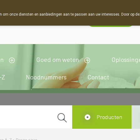
 om onze diensten en aanbiedingen aan te passen aan uw interesses. Door op deze w
Wachtdienst
esloten
en
Goed om weten
Oplossing
-Z
Noodnummers
Contact
Producten
en A-Z
>
Droge ogen