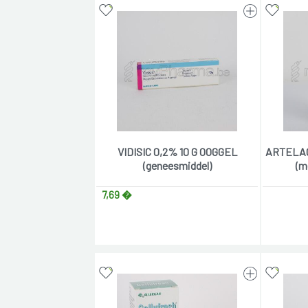
VIDISIC 0,2% 10 G OOGGEL
ARTELAC
(geneesmiddel)
(m
7,69 �