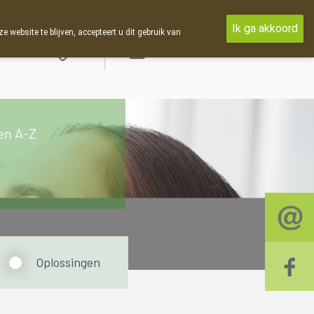
Ik ga akkoord
ebsite te blijven, accepteert u dit gebruik van
Aanmelden
en A-Z
Oplossingen