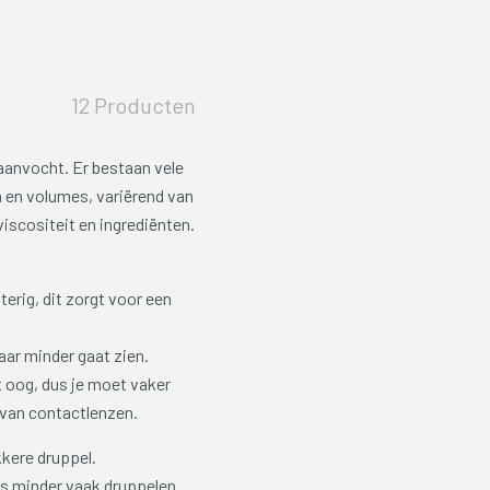
12 Producten
raanvocht. Er bestaan vele
n en volumes, variërend van
 viscositeit en ingrediënten.
erig, dit zorgt voor een
aar minder gaat zien.
t oog, dus je moet vaker
 van contactlenzen.
kkere druppel.
us minder vaak druppelen.