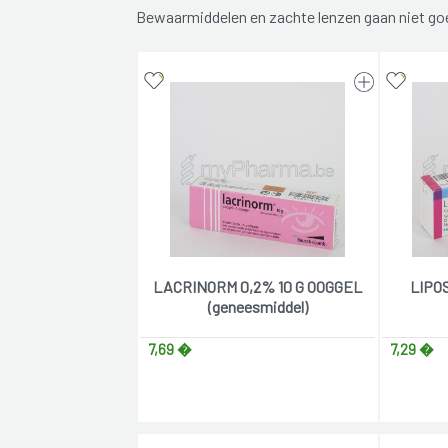
Bewaarmiddelen en zachte lenzen gaan niet g
LACRINORM 0,2% 10 G OOGGEL
LIPOS
(geneesmiddel)
7,69 �
7,29 �