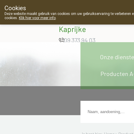
Cookies
Apotheek Van
Deze website maakt gebruik van cookies om uw gebruikservaring te verbeteren en
cookies.
Klik hier voor meer info
.
Landschoot
g
Kaprijke
09 373 94 03
Onze dienst
Producten A
Je bent hier: Home >
Product