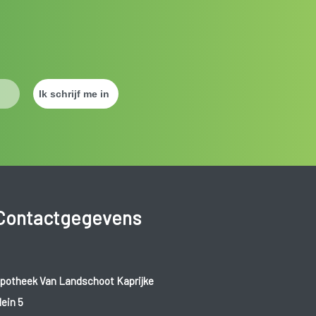
Contactgegevens
potheek Van Landschoot Kaprijke
lein 5