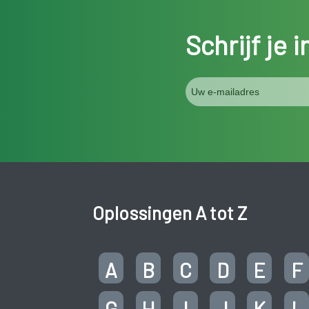
Schrijf je 
Oplossingen A tot Z
A
B
C
D
E
F
G
H
I
J
K
L