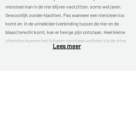
niersteen kan in de nier blijven vastzitten, soms wel jaren.
Gewoonlijk zonder klachten. Pas wanneer een niersteen los
komt en in de urineleider (verbinding tussen de nier en de
blaas) terecht komt, kan er hevige pijn ontstaan. Heel kleine
steentjes kunnen het lichaam spontaan verlaten via de urine,
Lees meer
zonder dat we daar iets van merken. Pijnklachten ontstaan
meestal pas wanneer een steentje vast komt te zitten in de
urineleider. Er is dan sprake van een nieraanval of nierkoliek.
De urine kan niet meer goed passeren en hoopt zich op. Er
ontstaat een overdruk. De nier zet uit en de urineleider blijft
samenknijpen in een poging de niersteen voort te duwen. Er
ontstaan volgende klachten:
Hevige pijn die meestal in de rug begint en kan
uitstralen naar de buik, lies en geslachtsorganen.
Bloed in de urine (beschadiging urineleider).