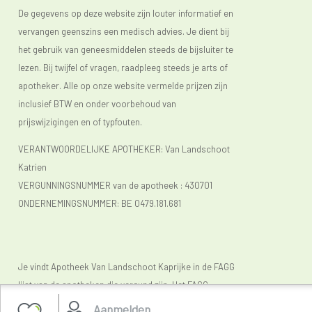
De gegevens op deze website zijn louter informatief en
vervangen geenszins een medisch advies. Je dient bij
het gebruik van geneesmiddelen steeds de bijsluiter te
lezen. Bij twijfel of vragen, raadpleeg steeds je arts of
apotheker. Alle op onze website vermelde prijzen zijn
inclusief BTW en onder voorbehoud van
prijswijzigingen en of typfouten.
VERANTWOORDELIJKE APOTHEKER: Van Landschoot
Katrien
VERGUNNINGSNUMMER van de apotheek :
430701
ONDERNEMINGSNUMMER:
BE 0479.181.681
Je vindt Apotheek Van Landschoot Kaprijke in de FAGG
lijst van de apotheken die vergund zijn. Het FAGG
(
www.fagg.be)
controleert de wettelikheid van de
Aanmelden