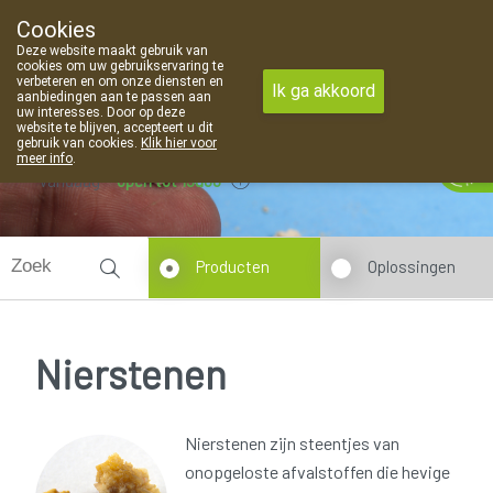
Cookies
Apotheek Van Landschoot Kaprijke
Deze website maakt gebruik van
09 373 94 03
cookies om uw gebruikservaring te
verbeteren en om onze diensten en
Ik ga akkoord
aanbiedingen aan te passen aan
uw interesses. Door op deze
website te blijven, accepteert u dit
gebruik van cookies.
Klik hier voor
meer info
.
Vandaag
open tot 19u00
Producten
Oplossingen
Nierstenen
Nierstenen zijn steentjes van
onopgeloste afvalstoffen die hevige