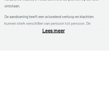
ontstaan.
De aandoening heeft een wisselend verloop en klachten
kunnen sterk verschillen van persoon tot persoon. De
Lees meer
meeste mensen met artritis psoriatica hebben periodes met
veel en periodes met weinig klachten. De klachten zijn vaak
onvoorspelbaar maar kunnen wel beïnvloed worden door
bepaalde factoren (zie oorzaken). Door deze factoren te
leren kennen, kan men meer grip krijgen op de ziekte.
Mogelijke klachten zijn:
Algemene klachten
Koorts.
Vermoeidheid.