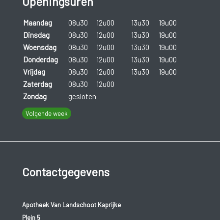
Openingsuren
Soms ontstaan er ook ontstekingen buiten de gewrichten en
Maandag
08u30
12u00
13u30
19u00
pezen, zoals bijvoorbeeld aan de ogen, longen, het hart of de
Dinsdag
08u30
12u00
13u30
19u00
darmen.
Woensdag
08u30
12u00
13u30
19u00
Donderdag
08u30
12u00
13u30
19u00
Huidklachten
Vrijdag
08u30
12u00
13u30
19u00
Zaterdag
08u30
12u00
Verdikking van de huid.
Zondag
gesloten
Roodheid.
Volgende week
Schilfering.
Jeuk, pijn.
Contactgegevens
Wondjes, kloven.
Nagelafwijkingen (putjes, dikker worden, verkleuren,
Apotheek Van Landschoot Kaprijke
loslaten).
Plein 5