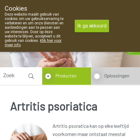
Cookies
Apotheek Van Landschoot Kaprijke
Deze website maakt gebruik van
09 373 94 03
cookies om uw gebruikservaring te
verbeteren en om onze diensten en
Ik ga akkoord
aanbiedingen aan te passen aan
uw interesses. Door op deze
website te blijven, accepteert u dit
gebruik van cookies.
Klik hier voor
meer info
.
gesloten
Producten
Oplossingen
Artritis psoriatica
Artritis psoratica kan op elke leeftijd
voorkomen maar ontstaat meestal