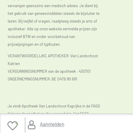
vervangen geenszins een medisch advies. Je dient bij
het gebruik van geneesmiddelen steeds de bijsluiter te
lezen. Bij twijfel of vragen, raadpleeg steeds je arts of
apotheker. Alle op onze website vermelde prijzen zijn
inclusief BTW en onder voorbehoud van
prijswijzigingen en of typfouten.
VERANTWOORDELIJKE APOTHEKER: Van Landschoot
Katrien
VERGUNNINGSNUMMER van de apotheek :
430701
ONDERNEMINGSNUMMER:
BE 0479.181.681
Je vindt Apotheek Van Landschoot Kaprijke in de FAGG
lijst van de apotheken die vergund zijn. Het FAGG
(
www.fagg.be)
controleert de wettelikheid van de
Aanmelden
Belgische (online) apotheken.