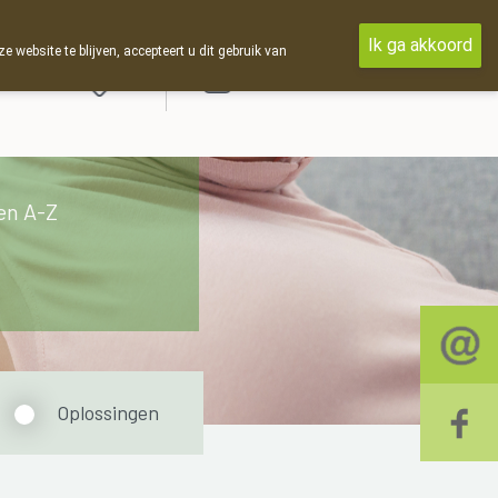
Ik ga akkoord
ebsite te blijven, accepteert u dit gebruik van
Aanmelden
en A-Z
Oplossingen