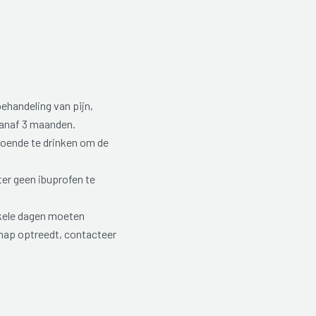
behandeling van pijn,
vanaf 3 maanden.
ldoende te drinken om de
ter geen ibuprofen te
nkele dagen moeten
chap optreedt, contacteer