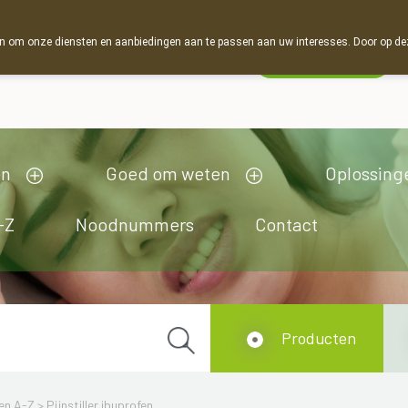
 om onze diensten en aanbiedingen aan te passen aan uw interesses. Door op deze w
Wachtdienst
Vandaag
open tot 19u00
en
Goed om weten
Oplossing
-Z
Noodnummers
Contact
Producten
en A-Z
>
Pijnstiller ibuprofen