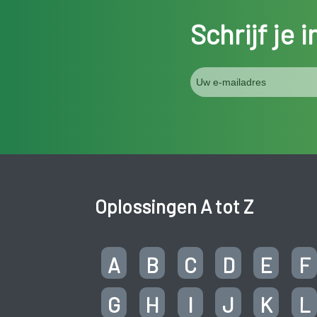
Schrijf je 
Oplossingen A tot Z
A
B
C
D
E
F
G
H
I
J
K
L