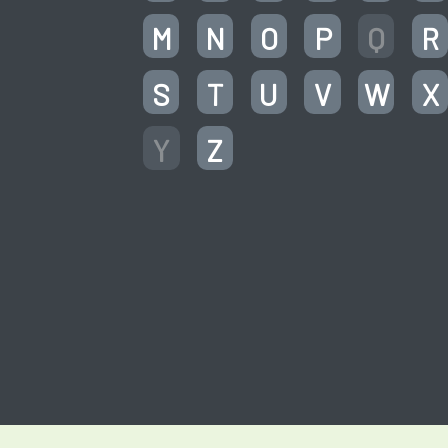
M
N
O
P
Q
R
S
T
U
V
W
X
Y
Z