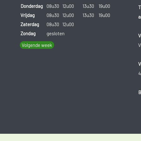
Donderdag
08u30
12u00
13u30
19u00
T
Vrijdag
08u30
12u00
13u30
19u00
a
Zaterdag
08u30
12u00
Zondag
gesloten
V
Volgende week
V
V
4
B