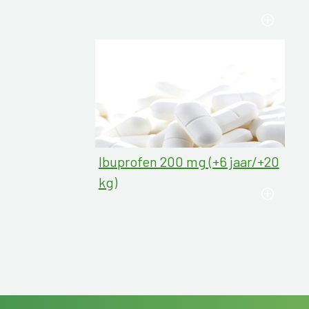
Ibuprofen 200 mg (+6 jaar/+20
kg)