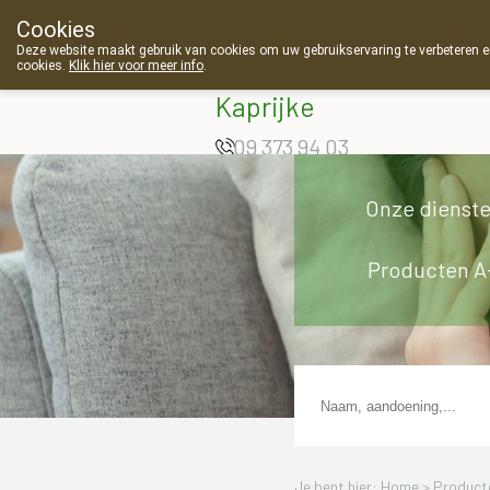
Cookies
Apotheek Van
Deze website maakt gebruik van cookies om uw gebruikservaring te verbeteren en
cookies.
Klik hier voor meer info
.
Landschoot
Kaprijke
09 373 94 03
Onze dienst
Producten A
Je bent hier: Home >
Product