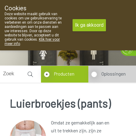
Cookies
Apotheek Van Landschoot Kaprijke
Deze website maakt gebruik van
09 373 94 03
cookies om uw gebruikservaring te
verbeteren en om onze diensten en
Ik ga akkoord
aanbiedingen aan te passen aan
uw interesses. Door op deze
website te blijven, accepteert u dit
gebruik van cookies.
Klik hier voor
meer info
.
Vandaag
Nu
gesloten
Producten
Oplossingen
Luierbroekjes (pants)
Omdat ze gemakkelijk aan en
uit te trekken zijn, zijn ze