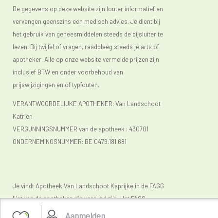
De gegevens op deze website zijn louter informatief en
vervangen geenszins een medisch advies. Je dient bij
het gebruik van geneesmiddelen steeds de bijsluiter te
lezen. Bij twijfel of vragen, raadpleeg steeds je arts of
apotheker. Alle op onze website vermelde prijzen zijn
inclusief BTW en onder voorbehoud van
prijswijzigingen en of typfouten.
VERANTWOORDELIJKE APOTHEKER: Van Landschoot
Katrien
VERGUNNINGSNUMMER van de apotheek :
430701
ONDERNEMINGSNUMMER:
BE 0479.181.681
Je vindt Apotheek Van Landschoot Kaprijke in de FAGG
lijst van de apotheken die vergund zijn. Het FAGG
(
www.fagg.be)
controleert de wettelikheid van de
Aanmelden