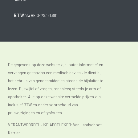
B.T.W.nr.:
BE 0479.181.681
De gegevens op deze website zijn louter informatief en
vervangen geenszins een medisch advies. Je dient bij
het gebruik van geneesmiddelen steeds de bijsluiter te
lezen. Bij twijfel of vragen, raadpleeg steeds je arts of
apotheker. Alle op onze website vermelde prijzen zijn
inclusief BTW en onder voorbehoud van
prijswijzigingen en of typfouten.
VERANTWOORDELIJKE APOTHEKER: Van Landschoot
Katrien