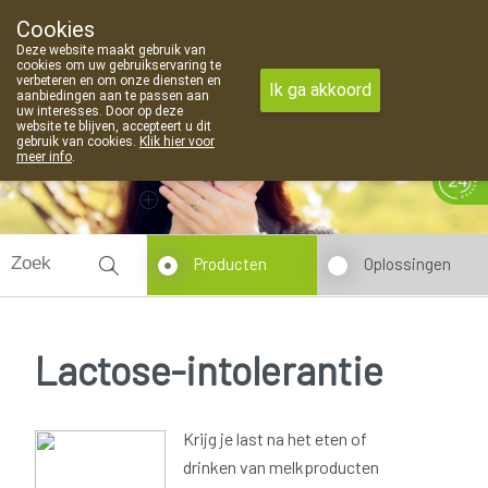
Cookies
Apotheek Van Landschoot Kaprijke
Deze website maakt gebruik van
09 373 94 03
cookies om uw gebruikservaring te
verbeteren en om onze diensten en
Ik ga akkoord
aanbiedingen aan te passen aan
uw interesses. Door op deze
website te blijven, accepteert u dit
gebruik van cookies.
Klik hier voor
meer info
.
Vandaag
Nu
gesloten
Producten
Oplossingen
Lactose-intolerantie
Krijg je last na het eten of
drinken van melkproducten