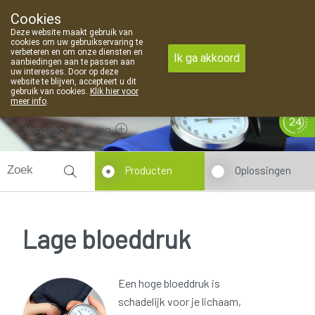
Cookies
Apotheek Van Landschoot Kaprijke
Deze website maakt gebruik van
09 373 94 03
cookies om uw gebruikservaring te
verbeteren en om onze diensten en
Ik ga akkoord
aanbiedingen aan te passen aan
uw interesses. Door op deze
website te blijven, accepteert u dit
gebruik van cookies.
Klik hier voor
meer info
.
Vandaag
gesloten
Producten
Oplossingen
Lage bloeddruk
Een hoge bloeddruk is
schadelijk voor je lichaam,