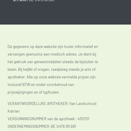
De gegevens op deze website zijn louter informatief en
vervangen geenszins een medisch advies. Je dient bij
het gebruik van geneesmiddelen steeds de bijsluiter te
lezen. Bij twijfel of vragen, raadpleeg steeds je arts of
apotheker. Alle op onze website vermelde prijzen zijn
inclusief BTW en onder voorbehoud van
prijswijzigingen en of typfouten.
VERANTWOORDELIJKE APOTHEKER: Van Landschoot
Katrien
VERGUNNINGSNUMMER van de apotheek :
430701
ONDERNEMINGSNUMMER:
BE 0479.181.681