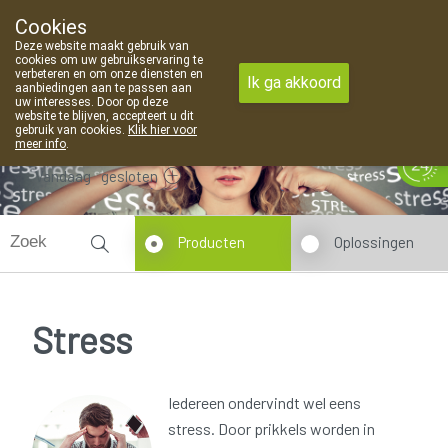
Cookies
Apotheek Van Landschoot Kaprijke
Deze website maakt gebruik van
09 373 94 03
cookies om uw gebruikservaring te
verbeteren en om onze diensten en
Ik ga akkoord
aanbiedingen aan te passen aan
uw interesses. Door op deze
website te blijven, accepteert u dit
gebruik van cookies.
Klik hier voor
meer info
.
Vandaag
gesloten
Producten
Oplossingen
Stress
Iedereen ondervindt wel eens
stress. Door prikkels worden in