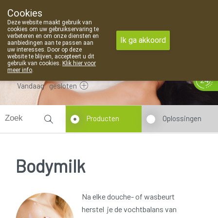
Cookies
Apotheek Van Landschoot Kaprijke
Deze website maakt gebruik van
09 373 94 03
cookies om uw gebruikservaring te
verbeteren en om onze diensten en
Ik ga akkoord
aanbiedingen aan te passen aan
uw interesses. Door op deze
website te blijven, accepteert u dit
gebruik van cookies.
Klik hier voor
meer info
.
Vandaag
gesloten
Producten
Oplossingen
Bodymilk
Na elke douche- of wasbeurt
herstel je de vochtbalans van