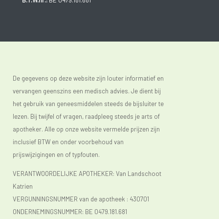
B.T.W.nr.:
BE 0479.181.681
De gegevens op deze website zijn louter informatief en
vervangen geenszins een medisch advies. Je dient bij
het gebruik van geneesmiddelen steeds de bijsluiter te
lezen. Bij twijfel of vragen, raadpleeg steeds je arts of
apotheker. Alle op onze website vermelde prijzen zijn
inclusief BTW en onder voorbehoud van
prijswijzigingen en of typfouten.
VERANTWOORDELIJKE APOTHEKER: Van Landschoot
Katrien
VERGUNNINGSNUMMER van de apotheek :
430701
ONDERNEMINGSNUMMER:
BE 0479.181.681