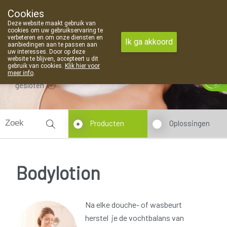
Cookies
Apotheek Van Landschoot Kaprijke
Deze website maakt gebruik van
09 373 94 03
cookies om uw gebruikservaring te
verbeteren en om onze diensten en
Ik ga akkoord
aanbiedingen aan te passen aan
uw interesses. Door op deze
website te blijven, accepteert u dit
gebruik van cookies.
Klik hier voor
meer info
.
gesloten
Producten
Oplossingen
Bodylotion
Na elke douche- of wasbeurt
herstel je de vochtbalans van