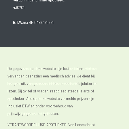
Vergunningsnummer apotheek:
430701
B.T.W.nr.:
BE 0479.181.681
De gegevens op deze website zijn louter informatief en
vervangen geenszins een medisch advies. Je dient bij
het gebruik van geneesmiddelen steeds de bijsluiter te
lezen. Bij twijfel of vragen, raadpleeg steeds je arts of
apotheker. Alle op onze website vermelde prijzen zijn
inclusief BTW en onder voorbehoud van
prijswijzigingen en of typfouten.
VERANTWOORDELIJKE APOTHEKER: Van Landschoot