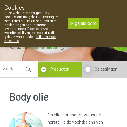
Cookies
Apotheek Van Landschoot Kaprijke
Deze website maakt gebruik van
09 373 94 03
cookies om uw gebruikservaring te
verbeteren en om onze diensten en
Ik ga akkoord
aanbiedingen aan te passen aan
uw interesses. Door op deze
website te blijven, accepteert u dit
gebruik van cookies.
Klik hier voor
meer info
.
Vandaag
open tot 19u00
Producten
Oplossingen
Body olie
Na elke douche- of wasbeurt
herstel je de vochtbalans van