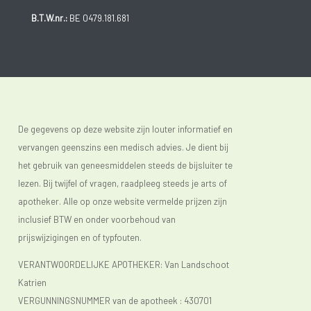
B.T.W.nr.:
BE 0479.181.681
De gegevens op deze website zijn louter informatief en
vervangen geenszins een medisch advies. Je dient bij
het gebruik van geneesmiddelen steeds de bijsluiter te
lezen. Bij twijfel of vragen, raadpleeg steeds je arts of
apotheker. Alle op onze website vermelde prijzen zijn
inclusief BTW en onder voorbehoud van
prijswijzigingen en of typfouten.
VERANTWOORDELIJKE APOTHEKER: Van Landschoot
Katrien
VERGUNNINGSNUMMER van de apotheek :
430701