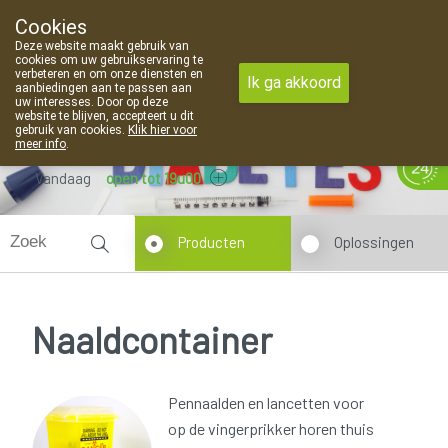
Cookies
Apotheek Van Landschoot Kaprijke
Deze website maakt gebruik van
09 373 94 03
cookies om uw gebruikservaring te
verbeteren en om onze diensten en
Ik ga akkoord
aanbiedingen aan te passen aan
uw interesses. Door op deze
website te blijven, accepteert u dit
gebruik van cookies.
Klik hier voor
meer info
.
Vandaag
open tot 19u00
Producten
Oplossingen
Naaldcontainer
Pennaalden en lancetten voor
op de vingerprikker horen thuis