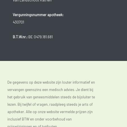
Van Landschoot Katrien
Vergunningsnummer apotheek:
430701
B.T.W.nr.:
BE 0479.181.681
De gegevens op deze website zijn louter informatief en
vervangen geenszins een medisch advies. Je dient bij
het gebruik van geneesmiddelen steeds de bijsluiter te
lezen. Bij twijfel of vragen, raadpleeg steeds je arts of
apotheker. Alle op onze website vermelde prijzen zijn
inclusief BTW en onder voorbehoud van
prijswijzigingen en of typfouten.