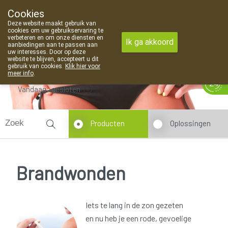
Cookies
Apotheek Van Landschoot Kaprijke
Deze website maakt gebruik van
09 373 94 03
cookies om uw gebruikservaring te
verbeteren en om onze diensten en
Ik ga akkoord
aanbiedingen aan te passen aan
uw interesses. Door op deze
website te blijven, accepteert u dit
gebruik van cookies.
Klik hier voor
meer info
.
Vandaag
gesloten
Producten
Oplossingen
Brandwonden
Iets te lang in de zon gezeten
en nu heb je een rode, gevoelige