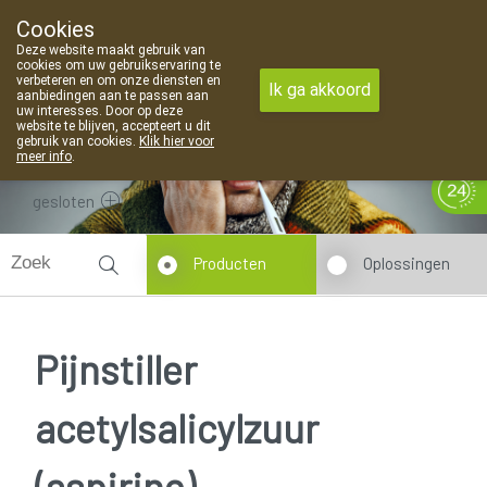
Cookies
Apotheek Van Landschoot Kaprijke
Deze website maakt gebruik van
09 373 94 03
cookies om uw gebruikservaring te
verbeteren en om onze diensten en
Ik ga akkoord
aanbiedingen aan te passen aan
uw interesses. Door op deze
website te blijven, accepteert u dit
gebruik van cookies.
Klik hier voor
meer info
.
gesloten
Producten
Oplossingen
Pijnstiller
acetylsalicylzuur
(aspirine)