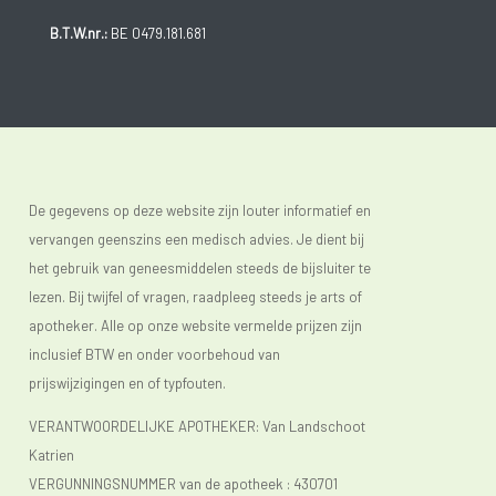
B.T.W.nr.:
BE 0479.181.681
De gegevens op deze website zijn louter informatief en
vervangen geenszins een medisch advies. Je dient bij
het gebruik van geneesmiddelen steeds de bijsluiter te
lezen. Bij twijfel of vragen, raadpleeg steeds je arts of
apotheker. Alle op onze website vermelde prijzen zijn
inclusief BTW en onder voorbehoud van
prijswijzigingen en of typfouten.
VERANTWOORDELIJKE APOTHEKER: Van Landschoot
Katrien
VERGUNNINGSNUMMER van de apotheek :
430701