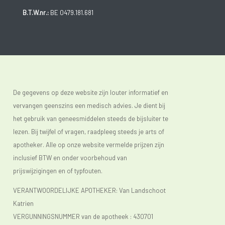
B.T.W.nr.:
BE 0479.181.681
De gegevens op deze website zijn louter informatief en
vervangen geenszins een medisch advies. Je dient bij
het gebruik van geneesmiddelen steeds de bijsluiter te
lezen. Bij twijfel of vragen, raadpleeg steeds je arts of
apotheker. Alle op onze website vermelde prijzen zijn
inclusief BTW en onder voorbehoud van
prijswijzigingen en of typfouten.
VERANTWOORDELIJKE APOTHEKER: Van Landschoot
Katrien
VERGUNNINGSNUMMER van de apotheek :
430701