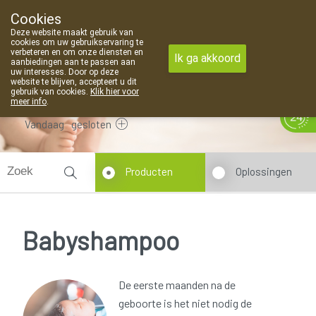
Cookies
Apotheek Van Landschoot Kaprijke
Deze website maakt gebruik van
09 373 94 03
cookies om uw gebruikservaring te
verbeteren en om onze diensten en
Ik ga akkoord
aanbiedingen aan te passen aan
uw interesses. Door op deze
website te blijven, accepteert u dit
gebruik van cookies.
Klik hier voor
meer info
.
Vandaag
gesloten
Producten
Oplossingen
Babyshampoo
De eerste maanden na de
geboorte is het niet nodig de